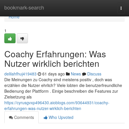
Home
bookmark-search
Togg
navi
Home
1
Coachy Erfahrungen: Was
Nutzer wirklich berichten
delilahfhuj419483
61 days ago
News
Discuss
Die Meinungen zu Coachy sind meistens positiv , doch was
erzählen die Nutzer ehrlich? Viele lobten die benutzerfreundliche
Bedienung der Plattform . Einige beschreiben die Features zur
Zielsetzung als
https://cyrusgvxp496430.aioblogs.com/93644931/coachy-
erfahrungen-was-nutzer-wirklich-berichten
Comments
Who Upvoted