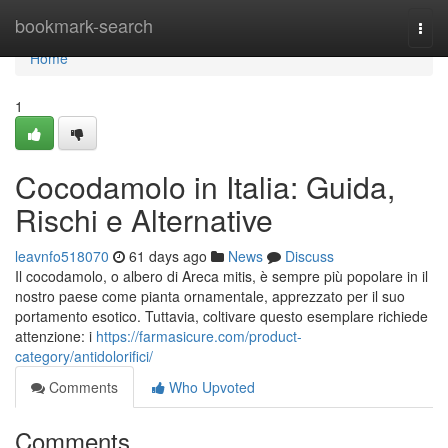
Home
bookmark-search
Togg
navi
Home
1
Cocodamolo in Italia: Guida,
Rischi e Alternative
leavnfo518070
61 days ago
News
Discuss
Il cocodamolo, o albero di Areca mitis, è sempre più popolare in il
nostro paese come pianta ornamentale, apprezzato per il suo
portamento esotico. Tuttavia, coltivare questo esemplare richiede
attenzione: i
https://farmasicure.com/product-
category/antidolorifici/
Comments
Who Upvoted
Comments