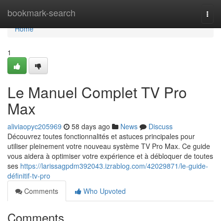
Home
bookmark-search
Togg
navi
Home
1
Le Manuel Complet TV Pro
Max
aliviaopyc205969
58 days ago
News
Discuss
Découvrez toutes fonctionnalités et astuces principales pour
utiliser pleinement votre nouveau système TV Pro Max. Ce guide
vous aidera à optimiser votre expérience et à débloquer de toutes
ses
https://larissagpdm392043.izrablog.com/42029871/le-guide-
définitif-tv-pro
Comments
Who Upvoted
Comments