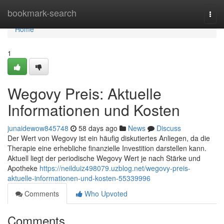
Home
bookmark-search
Togg
navi
Home
1
Wegovy Preis: Aktuelle
Informationen und Kosten
junaidewow845748
58 days ago
News
Discuss
Der Wert von Wegovy ist ein häufig diskutiertes Anliegen, da die
Therapie eine erhebliche finanzielle Investition darstellen kann.
Aktuell liegt der periodische Wegovy Wert je nach Stärke und
Apotheke
https://neilduiz498079.uzblog.net/wegovy-preis-
aktuelle-informationen-und-kosten-55339996
Comments
Who Upvoted
Comments