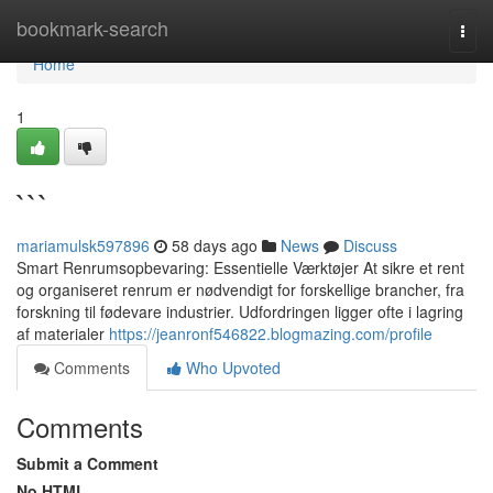
Home
bookmark-search
Togg
navi
Home
1
```
mariamulsk597896
58 days ago
News
Discuss
Smart Renrumsopbevaring: Essentielle Værktøjer At sikre et rent
og organiseret renrum er nødvendigt for forskellige brancher, fra
forskning til fødevare industrier. Udfordringen ligger ofte i lagring
af materialer
https://jeanronf546822.blogmazing.com/profile
Comments
Who Upvoted
Comments
Submit a Comment
No HTML