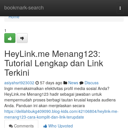
Home
bookmark-search
Togg
navi
Home
1
HeyLink.me Menang123:
Tutorial Lengkap dan Link
Terkini
asiyahsrt923032
57 days ago
News
Discuss
Ingin memaksimalkan efektivitas profil media sosial Anda?
HeyLink.me Menang123 hadir sebagai jawaban untuk
mempermudah proses berbagi tautan krusial kepada audiens
Anda. Panduan ini akan menjelaskan secara
https://delilahbukg409090.blog-kids.com/42106804/heylink-me-
menang123-cara-komplit-dan-link-terupdate
Comments
Who Upvoted