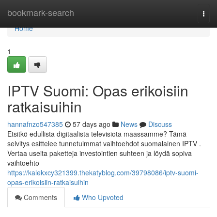
Home
bookmark-search
Togg
navi
Home
1
IPTV Suomi: Opas erikoisiin
ratkaisuihin
hannafnzo547385
57 days ago
News
Discuss
Etsitkö edullista digitaalista televisiota maassamme? Tämä
selvitys esittelee tunnetuimmat vaihtoehdot suomalainen IPTV .
Vertaa useita paketteja investointien suhteen ja löydä sopiva
vaihtoehto
https://kalekxcy321399.thekatyblog.com/39798086/iptv-suomi-
opas-erikoisiin-ratkaisuihin
Comments
Who Upvoted