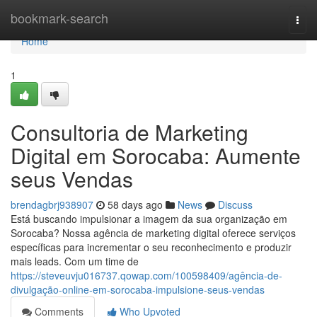
Home
bookmark-search
Togg
navi
Home
1
Consultoria de Marketing
Digital em Sorocaba: Aumente
seus Vendas
brendagbrj938907
58 days ago
News
Discuss
Está buscando impulsionar a imagem da sua organização em
Sorocaba? Nossa agência de marketing digital oferece serviços
específicas para incrementar o seu reconhecimento e produzir
mais leads. Com um time de
https://steveuvju016737.qowap.com/100598409/agência-de-
divulgação-online-em-sorocaba-impulsione-seus-vendas
Comments
Who Upvoted