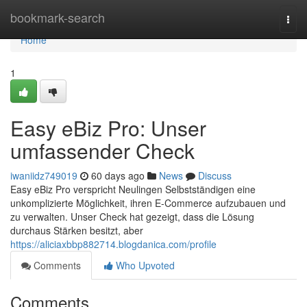
Home
bookmark-search
Togg
navi
Home
1
Easy eBiz Pro: Unser
umfassender Check
iwaniidz749019
60 days ago
News
Discuss
Easy eBiz Pro verspricht Neulingen Selbstständigen eine
unkomplizierte Möglichkeit, ihren E-Commerce aufzubauen und
zu verwalten. Unser Check hat gezeigt, dass die Lösung
durchaus Stärken besitzt, aber
https://aliciaxbbp882714.blogdanica.com/profile
Comments
Who Upvoted
Comments