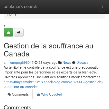
Home
bookmark-search
Togg
navi
Home
1
Gestion de la souffrance au
Canada
anniemqmg696047
58 days ago
News
Discuss
Au territoire, le contrôle de la souffrance est une préoccupation
importante pour les personnes et les experts de la bien-être.
Diverses approches , incluant des solutions médicamenteux et
https://mayasmqh211216.snack-blog.com/41821447/gestion-de-
la-douleur-au-canada
Comments
Who Upvoted
Comments