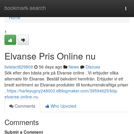
Home
bookmark-search
Togg
navi
Home
1
Elvanse Pris Online nu
liviatact829809
56 days ago
News
Discuss
Sök efter den bästa pris på Elvanse online . Vi erbjuder olika
alternativ för Elvanse. Beställ bekvämt hemifrån. Erbjuder vi ett
bredt sortiment av Elvanse-produkter till konkurrenskraftiga priser
.
https://harleyugny248003.idblogmaker.com/39594625/köp-
elvanse-online-nu
Comments
Who Upvoted
Comments
Submit a Comment