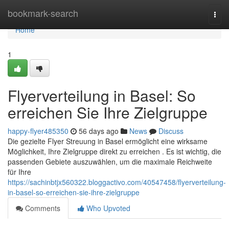
Home
bookmark-search
Togg
navi
Home
1
Flyerverteilung in Basel: So
erreichen Sie Ihre Zielgruppe
happy-flyer485350
56 days ago
News
Discuss
Die gezielte Flyer Streuung in Basel ermöglicht eine wirksame
Möglichkeit, Ihre Zielgruppe direkt zu erreichen . Es ist wichtig, die
passenden Gebiete auszuwählen, um die maximale Reichweite
für Ihre
https://sachinbtjx560322.bloggactivo.com/40547458/flyerverteilung-
in-basel-so-erreichen-sie-ihre-zielgruppe
Comments
Who Upvoted