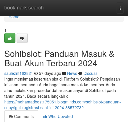
Home
bookmark-search
Togg
navi
Home
1
Sohibslot: Panduan Masuk &
Buat Akun Terbaru 2024
sauleznt162821
57 days ago
News
Discuss
Ingin menikmati keseruan slot di Platform Sohibslot? Penjelasan
ini akan memandu Anda bagaimana masuk ke member Anda
atau melakukan prosedur daftar akun anyar di Sohibslot pada
tahun 2024. Baca secara langkah di
https://mohamadbqst175051.blogminds.com/sohibslot-panduan-
copyright-registrasi-saat-ini-2024-38572732
Comments
Who Upvoted