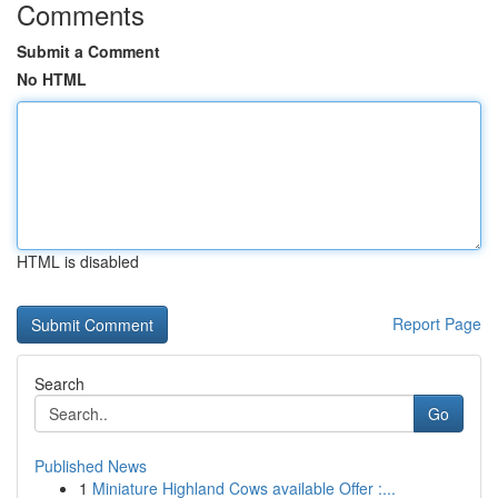
Comments
Submit a Comment
No HTML
HTML is disabled
Report Page
Search
Go
Published News
1
Miniature Highland Cows available Offer :...