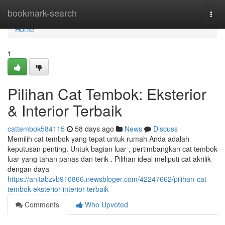
Home
bookmark-search
Togg
navi
Home
1
Pilihan Cat Tembok: Eksterior
& Interior Terbaik
cattembok584115
58 days ago
News
Discuss
Memilih cat tembok yang tepat untuk rumah Anda adalah
keputusan penting. Untuk bagian luar , pertimbangkan cat tembok
luar yang tahan panas dan terik . Pilihan ideal meliputi cat akrilik
dengan daya
https://anitabzvb910866.newsbloger.com/42247662/pilihan-cat-
tembok-eksterior-interior-terbaik
Comments
Who Upvoted