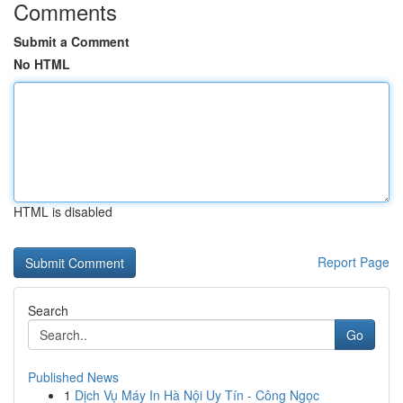
Comments
Submit a Comment
No HTML
HTML is disabled
Report Page
Search
Go
Published News
1
Dịch Vụ Máy In Hà Nội Uy Tín - Công Ngọc