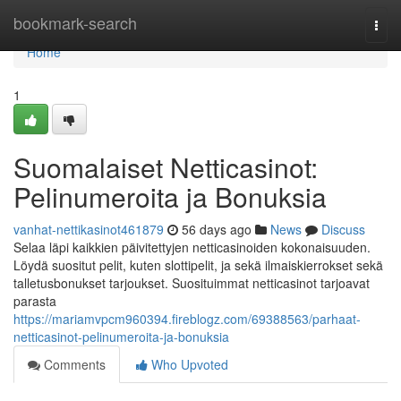
Home
bookmark-search
Togg
navi
Home
1
Suomalaiset Netticasinot:
Pelinumeroita ja Bonuksia
vanhat-nettikasinot461879
56 days ago
News
Discuss
Selaa läpi kaikkien päivitettyjen netticasinoiden kokonaisuuden.
Löydä suositut pelit, kuten slottipelit, ja sekä ilmaiskierrokset sekä
talletusbonukset tarjoukset. Suosituimmat netticasinot tarjoavat
parasta
https://mariamvpcm960394.fireblogz.com/69388563/parhaat-
netticasinot-pelinumeroita-ja-bonuksia
Comments
Who Upvoted