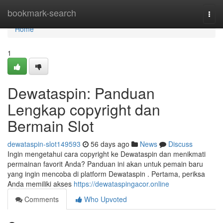
Home
bookmark-search
Togg
navi
Home
1
Dewataspin: Panduan
Lengkap copyright dan
Bermain Slot
dewataspin-slot149593
56 days ago
News
Discuss
Ingin mengetahui cara copyright ke Dewataspin dan menikmati
permainan favorit Anda? Panduan ini akan untuk pemain baru
yang ingin mencoba di platform Dewataspin . Pertama, periksa
Anda memiliki akses
https://dewataspingacor.online
Comments
Who Upvoted