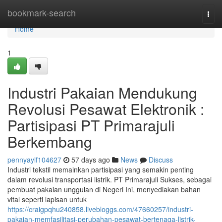
Home
bookmark-search
Togg
navi
Home
1
Industri Pakaian Mendukung
Revolusi Pesawat Elektronik :
Partisipasi PT Primarajuli
Berkembang
pennyaylf104627
57 days ago
News
Discuss
Industri tekstil memainkan partisipasi yang semakin penting
dalam revolusi transportasi listrik. PT Primarajuli Sukses, sebagai
pembuat pakaian unggulan di Negeri Ini, menyediakan bahan
vital seperti lapisan untuk
https://craigpqhu240858.livebloggs.com/47660257/industri-
pakaian-memfasilitasi-perubahan-pesawat-bertenaga-listrik-