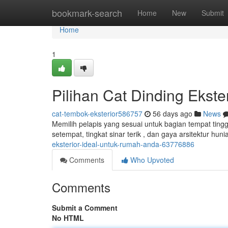
Home
bookmark-search
Home
New
Submit
Home
1
Pilihan Cat Dinding Ekst
cat-tembok-eksterior586757
56 days ago
News
Memilih pelapis yang sesuai untuk bagian tempat tingg
setempat, tingkat sinar terik , dan gaya arsitektur hu
eksterior-ideal-untuk-rumah-anda-63776886
Comments
Who Upvoted
Comments
Submit a Comment
No HTML