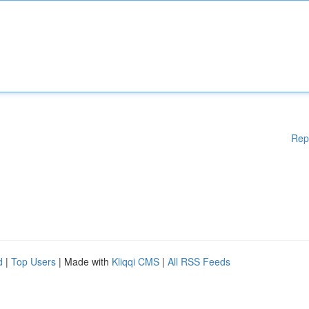
Rep
d
|
Top Users
| Made with
Kliqqi CMS
|
All RSS Feeds