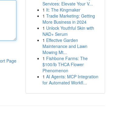
Services: Elevate Your V...
1
It: The Kingmaker
1
Tradie Marketing: Getting
More Business in 2024
1
Unlock Youthful Skin with
NAD+ Serum
1
Effective Garden
Maintenance and Lawn
Mowing Mt...
1
Fishbone Farms: The
ort Page
$100/lb THCA Flower
Phenomenon
1
AI Agents: MCP Integration
for Automated Workfl...