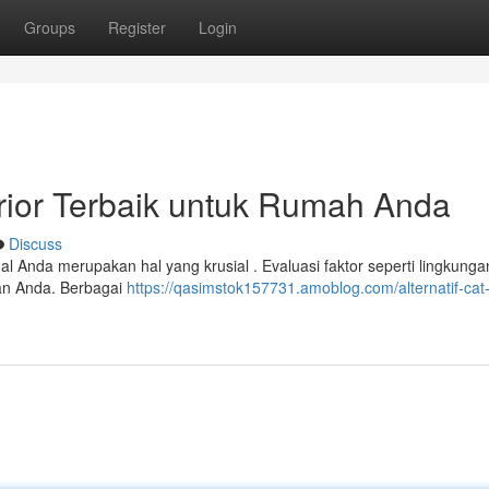
Groups
Register
Login
erior Terbaik untuk Rumah Anda
Discuss
al Anda merupakan hal yang krusial . Evaluasi faktor seperti lingkunga
nian Anda. Berbagai
https://qasimstok157731.amoblog.com/alternatif-cat-