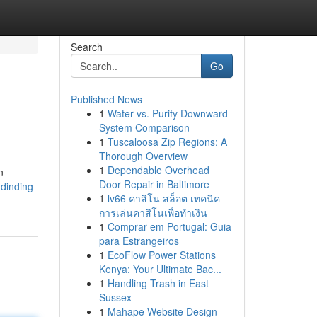
Search
Go
Published News
1
Water vs. Purify Downward
System Comparison
1
Tuscaloosa Zip Regions: A
Thorough Overview
1
Dependable Overhead
n
Door Repair in Baltimore
dinding-
1
lv66 คาสิโน สล็อต เทคนิค
การเล่นคาสิโนเพื่อทำเงิน
1
Comprar em Portugal: Guia
para Estrangeiros
1
EcoFlow Power Stations
Kenya: Your Ultimate Bac...
1
Handling Trash in East
Sussex
1
Mahape Website Design