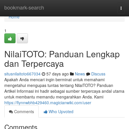
Home
bookmark-search
Togg
navi
Home
1
NilaiTOTO: Panduan Lengkap
dan Terpercaya
situsnilaitoto667034
57 days ago
News
Discuss
Apakah Anda mencari ingin berminat untuk memahami
mengetahui mengupas tuntas tentang NilaiTOTO? Panduan
Artikel Informasi ini hadir sebagai sumber terpercaya andal utama
untuk membantu memandu mengarahkan Anda. Kami
https://flynnwbhb429460.magicianwiki.com/user
Comments
Who Upvoted
Comments