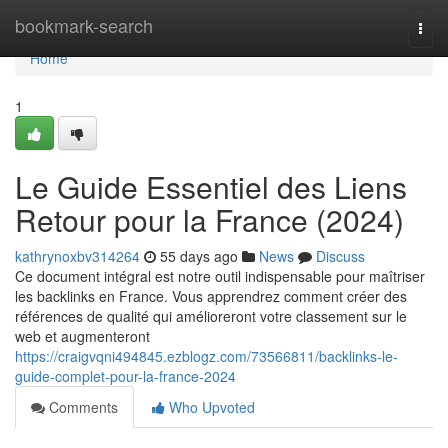
Home
bookmark-search
Togg
navi
Home
1
Le Guide Essentiel des Liens
Retour pour la France (2024)
kathrynoxbv314264
55 days ago
News
Discuss
Ce document intégral est notre outil indispensable pour maîtriser
les backlinks en France. Vous apprendrez comment créer des
références de qualité qui amélioreront votre classement sur le
web et augmenteront
https://craigvqni494845.ezblogz.com/73566811/backlinks-le-
guide-complet-pour-la-france-2024
Comments
Who Upvoted