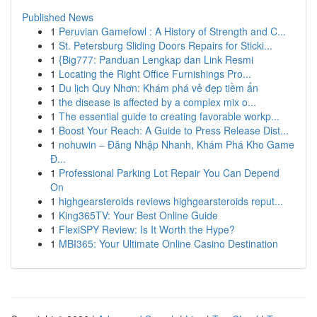
Published News
1
Peruvian Gamefowl : A History of Strength and C...
1
St. Petersburg Sliding Doors Repairs for Sticki...
1
{Big777: Panduan Lengkap dan Link Resmi
1
Locating the Right Office Furnishings Pro...
1
Du lịch Quy Nhơn: Khám phá vẻ đẹp tiềm ẩn
1
the disease is affected by a complex mix o...
1
The essential guide to creating favorable workp...
1
Boost Your Reach: A Guide to Press Release Dist...
1
nohuwin – Đăng Nhập Nhanh, Khám Phá Kho Game
Đ...
1
Professional Parking Lot Repair You Can Depend
On
1
highgearsteroids reviews highgearsteroids reput...
1
King365TV: Your Best Online Guide
1
FlexiSPY Review: Is It Worth the Hype?
1
MBI365: Your Ultimate Online Casino Destination