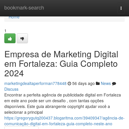
Home
bookmark-search
Togg
navi
Home
1
Empresa de Marketing Digital
em Fortaleza: Guia Completo
2024
marketingdealtaperforman778448
56 days ago
News
Discuss
Encontrar a perfeita agência de publicidade digital em Fortaleza
em este ano pode ser um desafio , com tantas opções
disponíveis. Este guia abrangente copyright ajudar você a
selecionar a principal
https://gregorygutq200437.blogaritma.com/39409347/agência-de-
comunicação-digital-em-fortaleza-guia-completo-neste-ano