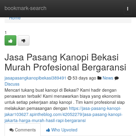
Home
bookmark-search
Togg
navi
Home
1
Jasa Pasang Kanopi Bekasi
Murah Profesional Bergaransi
jasapasangkanopibekasi389491
53 days ago
News
Discuss
Mencari tukang buat kanopi di Bekasi? Kami hadir dengan
penawaran terbaik! Kami menawarkan biaya yang ekonomis
untuk setiap pekerjaan atap kanopi . Tim kami profesional siap
melakukan pemasangan dengan
https://jasa-pasang-kanopi-
jakar103627.spintheblog.com/42052279/jasa-pasang-kanopi-
jakarta-harga-murah-hasil-rapi-bergaransi
Comments
Who Upvoted