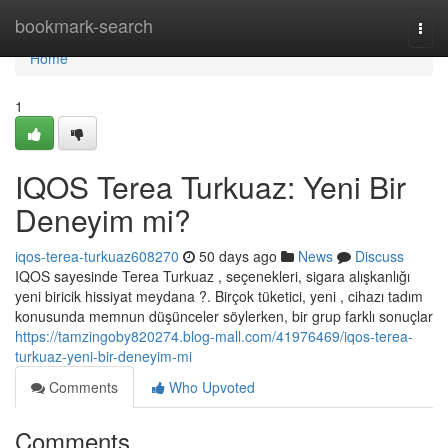
Home
bookmark-search
Togg
navi
Home
1
IQOS Terea Turkuaz: Yeni Bir
Deneyim mi?
iqos-terea-turkuaz608270
50 days ago
News
Discuss
IQOS sayesinde Terea Turkuaz , seçenekleri, sigara alışkanlığı
yeni biricik hissiyat meydana ?. Birçok tüketici, yeni , cihazı tadım
konusunda memnun düşünceler söylerken, bir grup farklı sonuçlar
https://tamzingoby820274.blog-mall.com/41976469/iqos-terea-
turkuaz-yeni-bir-deneyim-mi
Comments
Who Upvoted
Comments