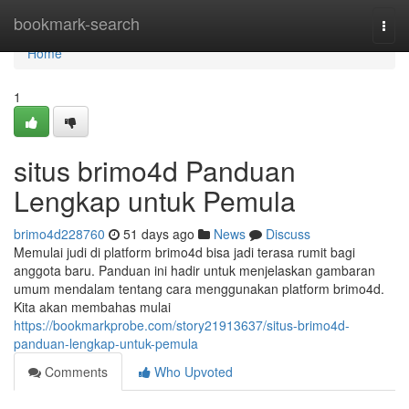
Home
bookmark-search
Togg
navi
Home
1
situs brimo4d Panduan
Lengkap untuk Pemula
brimo4d228760
51 days ago
News
Discuss
Memulai judi di platform brimo4d bisa jadi terasa rumit bagi
anggota baru. Panduan ini hadir untuk menjelaskan gambaran
umum mendalam tentang cara menggunakan platform brimo4d.
Kita akan membahas mulai
https://bookmarkprobe.com/story21913637/situs-brimo4d-
panduan-lengkap-untuk-pemula
Comments
Who Upvoted