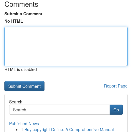
Comments
Submit a Comment
No HTML
HTML is disabled
Report Page
Search
Go
Published News
1
Buy copyright Online: A Comprehensive Manual