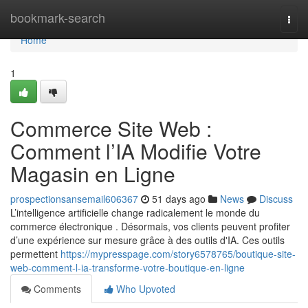
Home
bookmark-search
Togg
navi
Home
1
Commerce Site Web :
Comment l’IA Modifie Votre
Magasin en Ligne
prospectionsansemail606367
51 days ago
News
Discuss
L’intelligence artificielle change radicalement le monde du
commerce électronique . Désormais, vos clients peuvent profiter
d’une expérience sur mesure grâce à des outils d'IA. Ces outils
permettent
https://mypresspage.com/story6578765/boutique-site-
web-comment-l-ia-transforme-votre-boutique-en-ligne
Comments
Who Upvoted