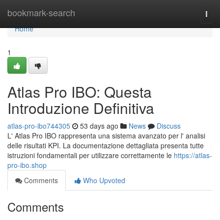
Home
bookmark-search
Togg
navi
Home
1
Atlas Pro IBO: Questa
Introduzione Definitiva
atlas-pro-ibo744305
53 days ago
News
Discuss
L' Atlas Pro IBO rappresenta una sistema avanzato per l' analisi
delle risultati KPI. La documentazione dettagliata presenta tutte
istruzioni fondamentali per utilizzare correttamente le
https://atlas-
pro-ibo.shop
Comments
Who Upvoted
Comments