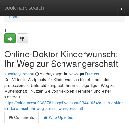
Home
bookmark-search
Togg
navi
Home
1
Online-Doktor Kinderwunsch:
Ihr Weg zur Schwangerschaft
anyakqly682880
52 days ago
News
Discuss
Der Virtuelle Arztpraxis für Kinderwunsch bietet Ihnen eine
professionelle Unterstützung auf Ihrem einzigartigen Weg zur
Mutterschaft . Nutzen Sie von flexiblen Terminen und einer
sicheren
https://miriamcsxn062878.blogstival.com/63441954/online-doktor-
kinderwunsch-ihr-weg-zur-schwangerschaft
Comments
Who Upvoted