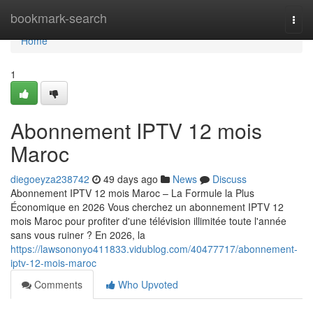
Home
bookmark-search
Togg
navi
Home
1
Abonnement IPTV 12 mois
Maroc
diegoeyza238742
49 days ago
News
Discuss
Abonnement IPTV 12 mois Maroc – La Formule la Plus
Économique en 2026 Vous cherchez un abonnement IPTV 12
mois Maroc pour profiter d'une télévision illimitée toute l'année
sans vous ruiner ? En 2026, la
https://lawsononyo411833.vidublog.com/40477717/abonnement-
iptv-12-mois-maroc
Comments
Who Upvoted