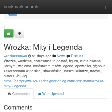
Home
bookmark-search
Togg
navi
Home
1
Wrozka: Mity i Legenda
wrozka990640
51 days ago
News
Discuss
Wrozka, wiedźma, czarownica to postać, figura, istota owiana
licznymi, wieloma, mnóstwem mitów, legend, opowieści, głęboko
zakorzeniona w polskiej, słowiańskiej, naszej kulturze, tradycji,
historii. Jej, Jej
https://barryzyfw402499.designertoblog.com/72919588/wrozka-
mity-i-legenda
Comments
Who Upvoted
Comments