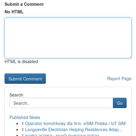
Submit a Comment
No HTML
HTML is disabled
Report Page
Search
Go
Published News
1
Operator komórkowy dla firm: eSIM Polska i IoT SIM
1
Longueville Electrician Helping Residences Adap...
1
בקתות אינטימיים לזוגות : המדריך המקיף