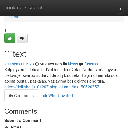
Home
bookmark-search
Togg
navi
Home
1
```text
tesshcns110923
50 days ago
News
Discuss
Kaip gyventi Lietuvoje: išlaidos ir biudžetas Norint tvariai gyventi
Lietuvoje, svarbu sudaryti detalų biudžetą. Pagrindinės išlaidos
apima būstą , paskalas, važiavimą bei elektros energiją.
https://delilahofju101297.blogzet.com/text-56520757
Comments
Who Upvoted
Comments
Submit a Comment
No HTML