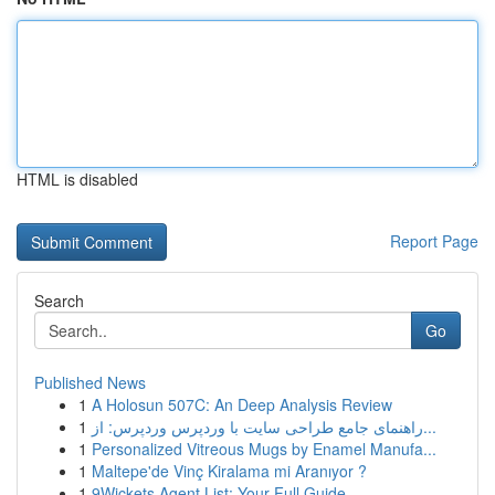
HTML is disabled
Report Page
Search
Go
Published News
1
A Holosun 507C: An Deep Analysis Review
1
راهنمای جامع طراحی سایت با وردپرس وردپرس: از...
1
Personalized Vitreous Mugs by Enamel Manufa...
1
Maltepe'de Vinç Kiralama mi Aranıyor ?
1
9Wickets Agent List: Your Full Guide