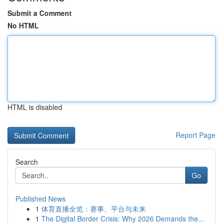
Submit a Comment
No HTML
HTML is disabled
Report Page
Search
Go
Published News
1
体育直播全览：赛事、平台与未来
1
The Digital Border Crisis: Why 2026 Demands the...