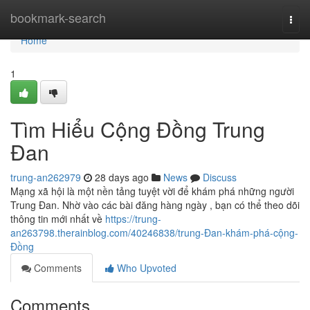
Home
bookmark-search
Togg
navi
Home
1
Tìm Hiểu Cộng Đồng Trung
Đan
trung-an262979
28 days ago
News
Discuss
Mạng xã hội là một nền tảng tuyệt vời để khám phá những người
Trung Đan. Nhờ vào các bài đăng hàng ngày , bạn có thể theo dõi
thông tin mới nhất về
https://trung-
an263798.therainblog.com/40246838/trung-Đan-khám-phá-cộng-
Đồng
Comments
Who Upvoted
Comments