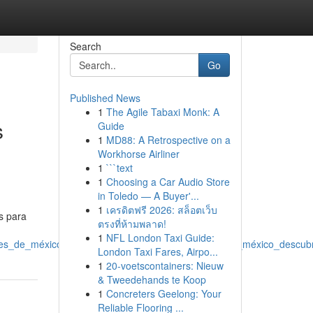
Search
Go
Published News
1
The Agile Tabaxi Monk: A
s
Guide
1
MD88: A Retrospective on a
Workhorse Airliner
1
```text
1
Choosing a Car Audio Store
in Toledo — A Buyer'...
1
เครดิตฟรี 2026: สล็อตเว็บ
s para
ตรงที่ห้ามพลาด!
1
NFL London Taxi Guide:
ales_de_méxico_halla_la_ideal_empresas_digitales_en_méxico_descub
London Taxi Fares, Airpo...
1
20-voetscontainers: Nieuw
& Tweedehands te Koop
1
Concreters Geelong: Your
Reliable Flooring ...