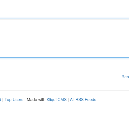
Rep
d
|
Top Users
| Made with
Kliqqi CMS
|
All RSS Feeds