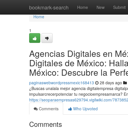
Home
bookmark-search
Home
New
Submit
Home
1
Agencias Digitales en Mé
Digitales de México: Hall
México: Descubre la Perf
paginaswebwordpressmexic168413
28 days ago
¿Buscas unalala mejor agencia digitalempresa digital
impulsarcrecerpotenciar tu negocioempresamarca? En
https://seoparaempresas629794.vigilwiki.com/78738
Comments
Who Upvoted
Comments