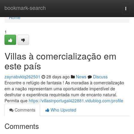
Home
bookmark-search
Togg
navi
Home
1
Villas à comercialização em
este país
zaynabvktq262501
28 days ago
News
Discuss
Encontre o refúgio de fantasia ! As moradias à comercialização
em a nação representam uma oportunidade imperdível de
desfrutar o experiência requintada num de encanto natural.
Permita que
https://villasinportugal422881.vidublog.com/profile
Comments
Who Upvoted
Comments