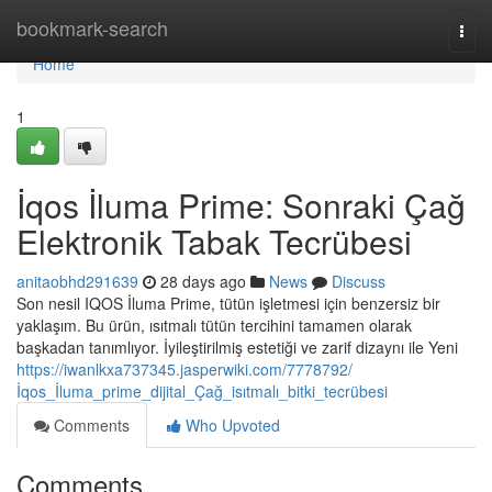
Home
bookmark-search
Togg
navi
Home
1
İqos İluma Prime: Sonraki Çağ
Elektronik Tabak Tecrübesi
anitaobhd291639
28 days ago
News
Discuss
Son nesil IQOS İluma Prime, tütün işletmesi için benzersiz bir
yaklaşım. Bu ürün, ısıtmalı tütün tercihini tamamen olarak
başkadan tanımlıyor. İyileştirilmiş estetiği ve zarif dizaynı ile Yeni
https://iwanlkxa737345.jasperwiki.com/7778792/
İqos_İluma_prime_dijital_Çağ_isıtmalı_bitki_tecrübesi
Comments
Who Upvoted
Comments