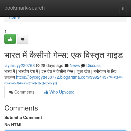
Home
bookmark-search
Togg
navi
Home
1
भारत में कैसीनो गेम्स: एक विस्तृत गाइड
laylaruyy220768
28 days ago
News
Discuss
भारत में | भारतीय देश में | इस देश में कैसीनो गेम्स | जुआ खेल | मनोरंजन के लिए
उपलब्ध
https://joycegytt450772.blogaritma.com/39924437/भ-रत-म-
क-स-न-ग-म-स-एक-व-स-त-त-ग-इड
Comments
Who Upvoted
Comments
Submit a Comment
No HTML