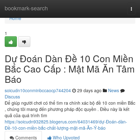
Home
bookmark-search
Togg
navi
Home
1
Dự Đoán Dàn Đề 10 Con Miền
Bắc Cao Cấp : Mật Mã Ăn Tâm
Báo
soicudn10conminbccaocp744204
29 days ago
News
Discuss
Để giúp người chơi có thể tìm ra chính xác bộ đề 10 con miền Bắc
, chúng tôi mang đến phương pháp độc quyền . Điều này là kết
quả của quá trình tìm
https://soicudn932825.blogerus.com/64031469/dự-Đoán-dàn-
Đề-10-con-miền-bắc-chất-lượng-mật-mã-Ăn-Ý-báo
Comments
Who Upvoted